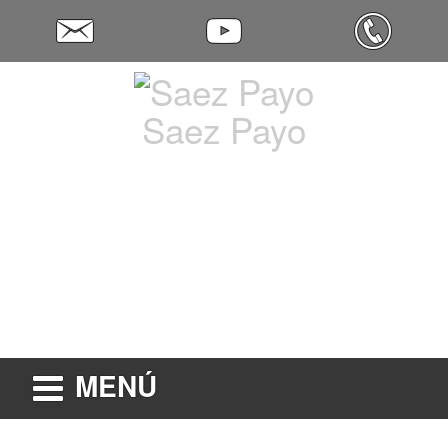
Saez Payo
MENÚ